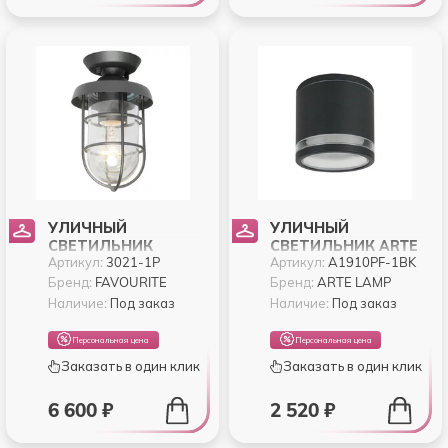
УЛИЧНЫЙ
УЛИЧНЫЙ
СВЕТИЛЬНИК
СВЕТИЛЬНИК ARTE
Артикул:
3021-1P
Артикул:
A1910PF-1BK
FAVOURITE POINTER
LAMP NUNKI
3021-1P
A1910PF-1BK
Бренд:
FAVOURITE
Бренд:
ARTE LAMP
Наличие:
Под заказ
Наличие:
Под заказ
Персональная цена
Персональная цена
Заказать в один клик
Заказать в один клик
6 600 ₽
2 520 ₽