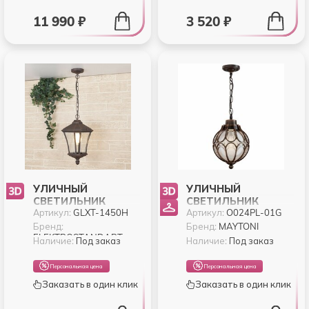
11 990 ₽
3 520 ₽
УЛИЧНЫЙ
УЛИЧНЫЙ
СВЕТИЛЬНИК
СВЕТИЛЬНИК
Артикул:
GLXT-1450H
Артикул:
O024PL-01G
ELEKTROSTANDART
MAYTONI VIA
VIRGO КАПУЧИНО
O024PL-01G
Бренд:
Бренд:
MAYTONI
ELEKTROSTANDART
GLXT-1450H
Наличие:
Под заказ
Наличие:
Под заказ
Персональная цена
Персональная цена
Заказать в один клик
Заказать в один клик