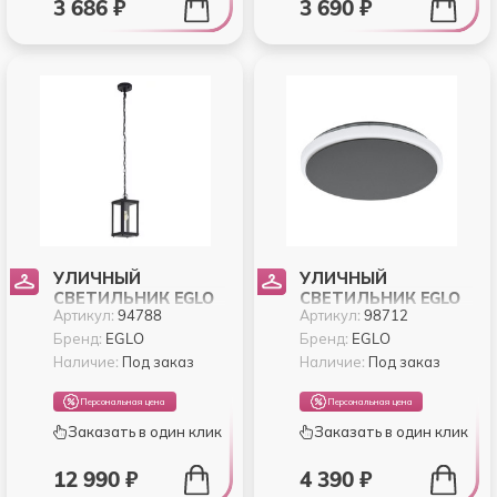
3 686 ₽
3 690 ₽
УЛИЧНЫЙ
УЛИЧНЫЙ
СВЕТИЛЬНИК EGLO
СВЕТИЛЬНИК EGLO
Артикул:
94788
Артикул:
98712
ALAMONTE 1 94788
MONGODIO 98712
Бренд:
EGLO
Бренд:
EGLO
Наличие:
Под заказ
Наличие:
Под заказ
Персональная цена
Персональная цена
Заказать в один клик
Заказать в один клик
12 990 ₽
4 390 ₽