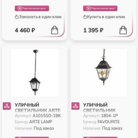
Персональная цена
Персональная цена
Заказать в один клик
Купить в один клик
4 460 ₽
1 395 ₽
УЛИЧНЫЙ
УЛИЧНЫЙ
СВЕТИЛЬНИК ARTE
СВЕТИЛЬНИК
Артикул:
A1015SO-1BK
Артикул:
1804-1P
BREMEN A1015SO-
FAVOURITE ZAGREB
1BK
1804-1P
Бренд:
ARTE LAMP
Бренд:
FAVOURITE
Наличие:
Под заказ
Наличие:
Под заказ