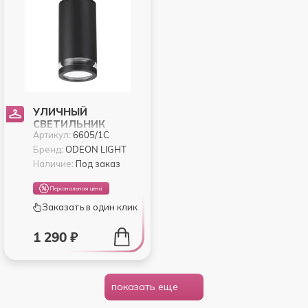
УЛИЧНЫЙ
СВЕТИЛЬНИК
Артикул:
6605/1C
ODEON LIGHT MOTTO
6605/1C
Бренд:
ODEON LIGHT
Наличие:
Под заказ
Персональная цена
Заказать в один клик
1 290 ₽
показать еще