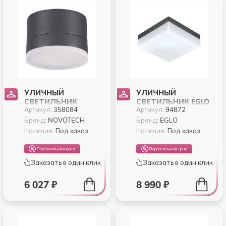
УЛИЧНЫЙ
УЛИЧНЫЙ
СВЕТИЛЬНИК
СВЕТИЛЬНИК EGLO
Артикул:
358084
Артикул:
94872
NOVOTECH KAIMAS
SONELLA 94872
358084
Бренд:
NOVOTECH
Бренд:
EGLO
Наличие:
Под заказ
Наличие:
Под заказ
Персональная цена
Персональная цена
Заказать в один клик
Заказать в один клик
6 027 ₽
8 990 ₽