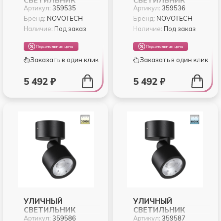
СВЕТИЛЬНИК
СВЕТИЛЬНИК
Артикул:
359535
Артикул:
359536
NOVOTECH TUMBLER
NOVOTECH TUMBLER
359535
359536
Бренд:
NOVOTECH
Бренд:
NOVOTECH
Наличие:
Под заказ
Наличие:
Под заказ
Персональная цена
Персональная цена
Заказать в один клик
Заказать в один клик
5 492 ₽
5 492 ₽
УЛИЧНЫЙ
УЛИЧНЫЙ
СВЕТИЛЬНИК
СВЕТИЛЬНИК
Артикул:
359586
Артикул:
359587
NOVOTECH FOCUS
NOVOTECH FOCUS