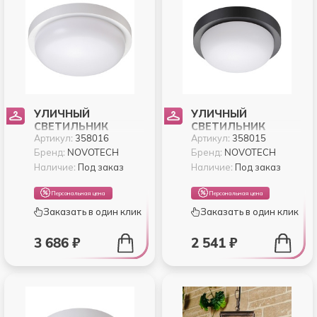
УЛИЧНЫЙ
УЛИЧНЫЙ
СВЕТИЛЬНИК
СВЕТИЛЬНИК
Артикул:
358016
Артикул:
358015
NOVOTECH OPAL
NOVOTECH OPAL
358016
358015
Бренд:
NOVOTECH
Бренд:
NOVOTECH
Наличие:
Под заказ
Наличие:
Под заказ
Персональная цена
Персональная цена
Заказать в один клик
Заказать в один клик
3 686 ₽
2 541 ₽