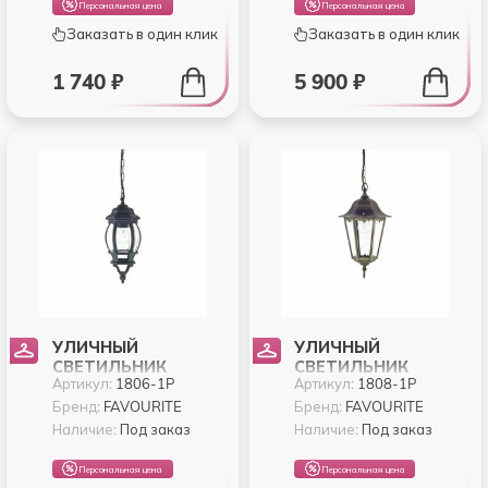
Персональная цена
Персональная цена
Заказать в один клик
Заказать в один клик
1 740 ₽
5 900 ₽
УЛИЧНЫЙ
УЛИЧНЫЙ
СВЕТИЛЬНИК
СВЕТИЛЬНИК
Артикул:
1806-1P
Артикул:
1808-1P
FAVOURITE PARIS
FAVOURITE LONDON
1806-1P
1808-1P
Бренд:
FAVOURITE
Бренд:
FAVOURITE
Наличие:
Под заказ
Наличие:
Под заказ
Персональная цена
Персональная цена