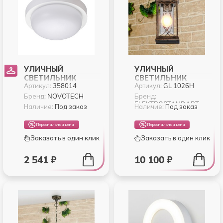
УЛИЧНЫЙ
УЛИЧНЫЙ
СВЕТИЛЬНИК
СВЕТИЛЬНИК
Артикул:
358014
Артикул:
GL 1026H
NOVOTECH OPAL
ELEKTROSTANDART
358014
SPICA GL 1026H
Бренд:
NOVOTECH
Бренд:
ELEKTROSTANDART
Наличие:
Под заказ
Наличие:
Под заказ
Персональная цена
Персональная цена
Заказать в один клик
Заказать в один клик
2 541 ₽
10 100 ₽