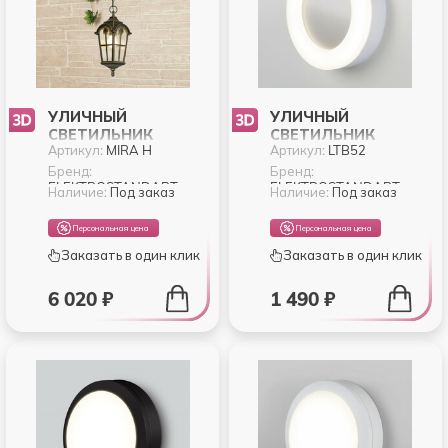
УЛИЧНЫЙ
УЛИЧНЫЙ
СВЕТИЛЬНИК
СВЕТИЛЬНИК
Артикул:
MIRA H
Артикул:
LTB52
ELEKTROSTANDART
ELEKTROSTANDART
MIRA MIRA H
LTB52
Бренд:
Бренд:
ELEKTROSTANDART
ELEKTROSTANDART
Наличие:
Под заказ
Наличие:
Под заказ
Персональная цена
Персональная цена
Заказать в один клик
Заказать в один клик
6 020 ₽
1 490 ₽