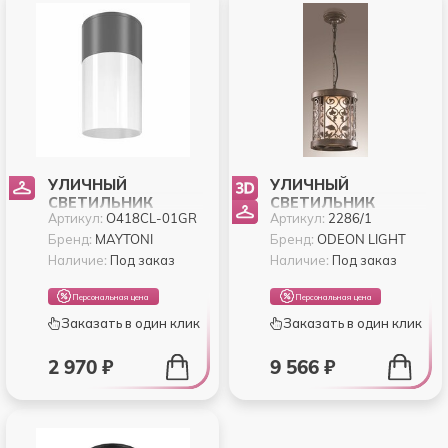
УЛИЧНЫЙ
УЛИЧНЫЙ
СВЕТИЛЬНИК
СВЕТИЛЬНИК
Артикул:
O418CL-01GR
Артикул:
2286/1
MAYTONI WILLIS
ODEON KORDI 2286/1
O418CL-01GR
Бренд:
MAYTONI
Бренд:
ODEON LIGHT
Наличие:
Под заказ
Наличие:
Под заказ
Персональная цена
Персональная цена
Заказать в один клик
Заказать в один клик
2 970 ₽
9 566 ₽