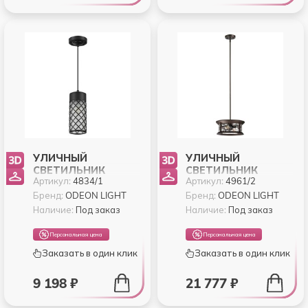
УЛИЧНЫЙ
УЛИЧНЫЙ
СВЕТИЛЬНИК
СВЕТИЛЬНИК
Артикул:
4834/1
Артикул:
4961/2
ODEON LIGHT DUNES
ODEON LIGHT
4834/1
MAVRET 4961/2
Бренд:
ODEON LIGHT
Бренд:
ODEON LIGHT
Наличие:
Под заказ
Наличие:
Под заказ
Персональная цена
Персональная цена
Заказать в один клик
Заказать в один клик
9 198 ₽
21 777 ₽