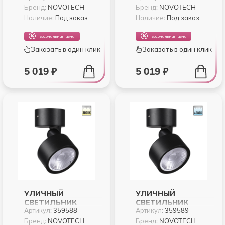
359586
359587
Бренд:
NOVOTECH
Бренд:
NOVOTECH
Наличие:
Под заказ
Наличие:
Под заказ
Персональная цена
Персональная цена
Заказать в один клик
Заказать в один клик
5 019 ₽
5 019 ₽
УЛИЧНЫЙ
УЛИЧНЫЙ
СВЕТИЛЬНИК
СВЕТИЛЬНИК
Артикул:
359588
Артикул:
359589
NOVOTECH FOCUS
NOVOTECH FOCUS
359588
359589
Бренд:
NOVOTECH
Бренд:
NOVOTECH