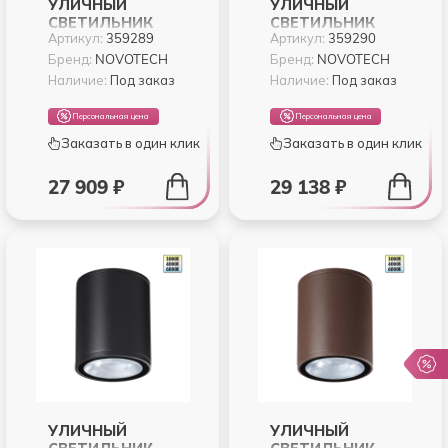
УЛИЧНЫЙ
УЛИЧНЫЙ
СВЕТИЛЬНИК
СВЕТИЛЬНИК
Артикул:
359289
Артикул:
359290
NOVOTECH VIRTUO
NOVOTECH VIRTUO
359289
359290
Бренд:
NOVOTECH
Бренд:
NOVOTECH
Наличие:
Под заказ
Наличие:
Под заказ
Персональная цена
Персональная цена
Заказать в один клик
Заказать в один клик
27 909 ₽
29 138 ₽
УЛИЧНЫЙ
УЛИЧНЫЙ