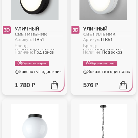
УЛИЧНЫЙ
УЛИЧНЫЙ
СВЕТИЛЬНИК
СВЕТИЛЬНИК
Артикул:
LTB51
Артикул:
LTB51
ELEKTROSTANDART
ELEKTROSTANDART
LTB51 LTB51
LTB51 LTB51
Бренд:
Бренд:
ELEKTROSTANDART
ELEKTROSTANDART
Наличие:
Под заказ
Наличие:
Под заказ
Персональная цена
Персональная цена
Заказать в один клик
Заказать в один клик
1 780 ₽
576 ₽