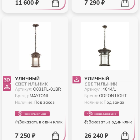
11 600 ₽
7 290 ₽
УЛИЧНЫЙ
УЛИЧНЫЙ
СВЕТИЛЬНИК
СВЕТИЛЬНИК
Артикул:
O031PL-01BR
Артикул:
4044/1
MAYTONI
ODEON VIRTA 4044/1
SALAMANCA
Бренд:
MAYTONI
Бренд:
ODEON LIGHT
O031PL-01BR
Наличие:
Под заказ
Наличие:
Под заказ
Персональная цена
Персональная цена
Заказать в один клик
Заказать в один клик
7 250 ₽
26 240 ₽