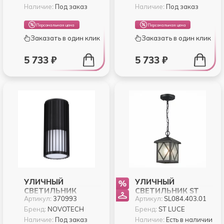
Наличие:
Под заказ
Наличие:
Под заказ
Персональная цена
Персональная цена
Заказать в один клик
Заказать в один клик
5 733 ₽
5 733 ₽
УЛИЧНЫЙ
УЛИЧНЫЙ
СВЕТИЛЬНИК
СВЕТИЛЬНИК ST
Артикул:
370993
Артикул:
SL084.403.01
NOVOTECH COSTAS
LUCE LORNE
370993
SL084.403.01
Бренд:
NOVOTECH
Бренд:
ST LUCE
Наличие:
Под заказ
Наличие:
Есть в наличии