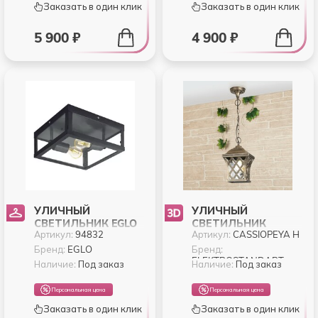
Заказать в один клик
Заказать в один клик
5 900 ₽
4 900 ₽
УЛИЧНЫЙ
УЛИЧНЫЙ
СВЕТИЛЬНИК EGLO
СВЕТИЛЬНИК
Артикул:
94832
Артикул:
CASSIOPEYA H
ALAMONTE 1 94832
ELEKTROSTANDART
CASSIOPEYA
Бренд:
EGLO
Бренд:
ELEKTROSTANDART
CASSIOPEYA H
Наличие:
Под заказ
Наличие:
Под заказ
Персональная цена
Персональная цена
Заказать в один клик
Заказать в один клик