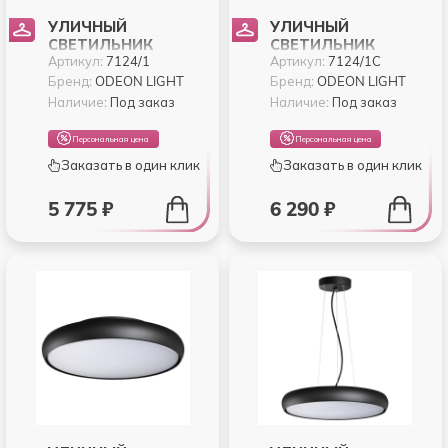
УЛИЧНЫЙ
УЛИЧНЫЙ
СВЕТИЛЬНИК
СВЕТИЛЬНИК
Артикул:
7124/1
Артикул:
7124/1C
ODEON LIGHT VIVA
ODEON LIGHT VIVA
7124/1
7124/1C
Бренд:
ODEON LIGHT
Бренд:
ODEON LIGHT
Наличие:
Под заказ
Наличие:
Под заказ
Персональная цена
Персональная цена
Заказать в один клик
Заказать в один клик
5 775 ₽
6 290 ₽