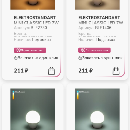
ELEKTROSTANDART
ELEKTROSTANDART
MINI CLASSIC LED 7W
MINI CLASSIC LED 7W
Артикул:
BLE2730
Артикул:
BLE1406
3300K E27 МАТОВОЕ
4200K E14 МАТОВОЕ
СТЕКЛО (BLE2730)
СТЕКЛО (BLE1406)
Бренд:
Бренд:
ELEKTROSTANDART
ELEKTROSTANDART
Наличие:
Под заказ
Наличие:
Под заказ
Персональная цена
Персональная цена
Заказать в один клик
Заказать в один клик
211 ₽
211 ₽