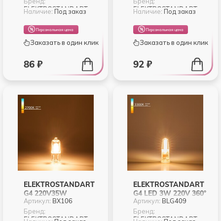
(BХ101)
Бренд:
Бренд:
ELEKTROSTANDART
ELEKTROSTANDART
Наличие:
Под заказ
Наличие:
Под заказ
Персональная цена
Персональная цена
Заказать в один клик
Заказать в один клик
86 ₽
92 ₽
ELEKTROSTANDART
ELEKTROSTANDART
G4 220V35W
G4 LED 3W 220V 360°
Артикул:
BХ106
Артикул:
BLG409
СВЕРХЪЯРКАЯ
3300K (BLG409)
(BХ106)
Бренд:
Бренд:
ELEKTROSTANDART
ELEKTROSTANDART