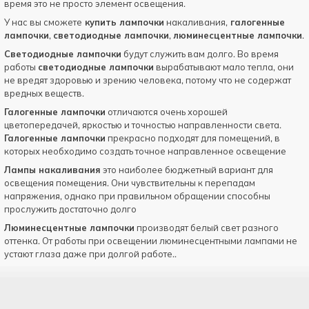
время это не просто элемент освещения.
У нас вы сможете
купить лампочки
накаливания,
галогенные
лампочки
,
светодиодные лампочки
,
люминесцентные лампочки
.
Светодиодные лампочки
будут служить вам долго. Во время
работы
светодиодные лампочки
вырабатывают мало тепла, они
не вредят здоровью и зрению человека, потому что не содержат
вредных веществ.
Галогенные лампочки
отличаются очень хорошей
цветопередачей, яркостью и точностью направленности света.
Галогенные лампочки
прекрасно подходят для помещений, в
которых необходимо создать точное направленное освещение
Лампы накаливания
это наиболее бюджетный вариант для
освещения помещения. Они чувствительны к перепадам
напряжения, однако при правильном обращении способны
прослужить достаточно долго
Люминесцентные лампочки
производят белый свет разного
оттенка. От работы при освещении люминесцентными лампами не
устают глаза даже при долгой работе..