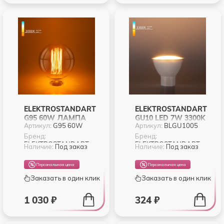
ELEKTROSTANDART
ELEKTROSTANDART
G95 60W ЛАМПА
GU10 LED 7W 3300K
Артикул:
G95 60W
Артикул:
BLGU1005
НАКАЛИВАНИЯ
(BLGU1005)
Бренд:
Бренд:
ELEKTROSTANDART
ELEKTROSTANDART
Наличие:
Под заказ
Наличие:
Под заказ
Персональная цена
Персональная цена
Заказать в один клик
Заказать в один клик
1 030 ₽
324 ₽