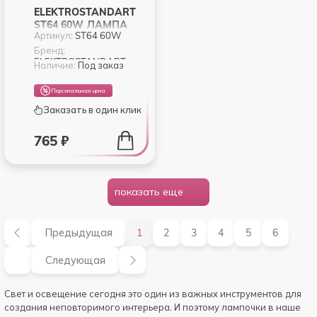
ELEKTROSTANDART
ST64 60W ЛАМПА
Артикул:
ST64 60W
НАКАЛИВАНИЯ
Бренд:
ELEKTROSTANDART
Наличие:
Под заказ
Персональная цена
Заказать в один клик
765 ₽
показать еще
Предыдущая
1
2
3
4
5
6
Следующая
Свет и освещение сегодня это один из важных инструментов для
создания неповторимого интерьера. И поэтому лампочки в наше