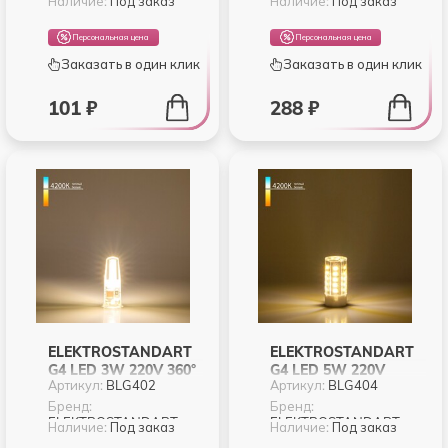
Наличие:
Под заказ
Наличие:
Под заказ
Персональная цена
Персональная цена
Заказать в один клик
Заказать в один клик
101 ₽
288 ₽
ELEKTROSTANDART
ELEKTROSTANDART
G4 LED 3W 220V 360°
G4 LED 5W 220V
Артикул:
BLG402
Артикул:
BLG404
4200K (BLG402)
4200K (BLG404)
Бренд:
Бренд:
ELEKTROSTANDART
ELEKTROSTANDART
Наличие:
Под заказ
Наличие:
Под заказ