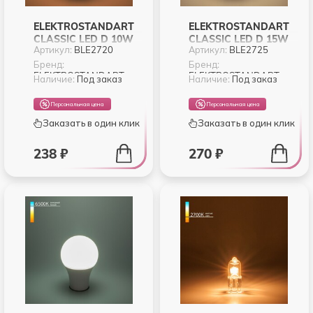
ELEKTROSTANDART
ELEKTROSTANDART
CLASSIC LED D 10W
CLASSIC LED D 15W
Артикул:
BLE2720
Артикул:
BLE2725
3300K E27 (BLE2720)
4200K E27 (BLE2725)
Бренд:
Бренд:
ELEKTROSTANDART
ELEKTROSTANDART
Наличие:
Под заказ
Наличие:
Под заказ
Персональная цена
Персональная цена
Заказать в один клик
Заказать в один клик
238 ₽
270 ₽