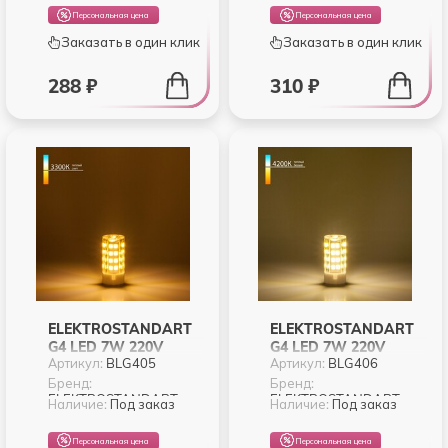
Персональная цена
Персональная цена
Заказать в один клик
Заказать в один клик
288 ₽
310 ₽
ELEKTROSTANDART
ELEKTROSTANDART
G4 LED 7W 220V
G4 LED 7W 220V
Артикул:
BLG405
Артикул:
BLG406
3300K (BLG405)
4200K (BLG406)
Бренд:
Бренд:
ELEKTROSTANDART
ELEKTROSTANDART
Наличие:
Под заказ
Наличие:
Под заказ
Персональная цена
Персональная цена