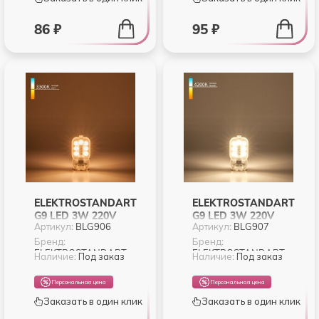
86 ₽
95 ₽
ELEKTROSTANDART
ELEKTROSTANDART
G9 LED 3W 220V
G9 LED 3W 220V
Артикул:
BLG906
Артикул:
BLG907
3300K (BLG906)
4200K (BLG907)
Бренд:
Бренд:
ELEKTROSTANDART
ELEKTROSTANDART
Наличие:
Под заказ
Наличие:
Под заказ
Персональная цена
Персональная цена
Заказать в один клик
Заказать в один клик