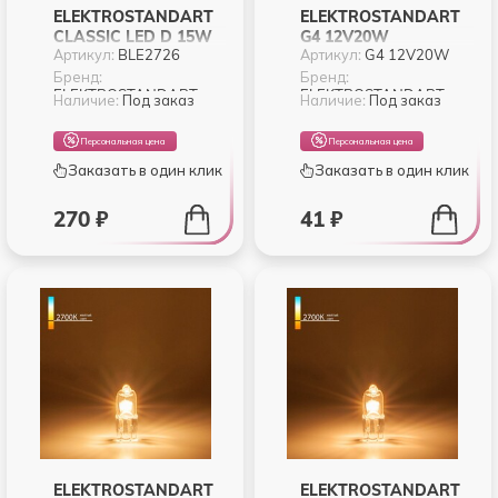
ELEKTROSTANDART
ELEKTROSTANDART
CLASSIC LED D 15W
G4 12V20W
Артикул:
BLE2726
Артикул:
G4 12V20W
6500K E27 (BLE2726)
Бренд:
Бренд:
ELEKTROSTANDART
ELEKTROSTANDART
Наличие:
Под заказ
Наличие:
Под заказ
Персональная цена
Персональная цена
Заказать в один клик
Заказать в один клик
270 ₽
41 ₽
ELEKTROSTANDART
ELEKTROSTANDART