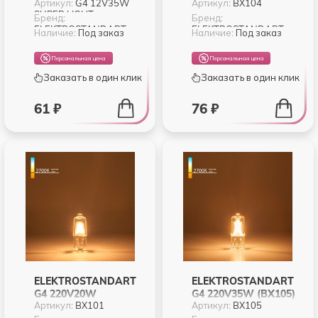
Артикул:
G4 12V35W
Артикул:
BХ104
LIGHT
SUPER LIGHT
СВЕРХЪЯРКАЯ
Бренд:
Бренд:
ELEKTROSTANDART
ELEKTROSTANDART
Наличие:
Под заказ
Наличие:
Под заказ
Персональная цена
Персональная цена
Заказать в один клик
Заказать в один клик
61 ₽
76 ₽
ELEKTROSTANDART
ELEKTROSTANDART
G4 220V20W
G4 220V35W (BХ105)
Артикул:
BХ101
Артикул:
BХ105
СВЕРХЪЯРКАЯ