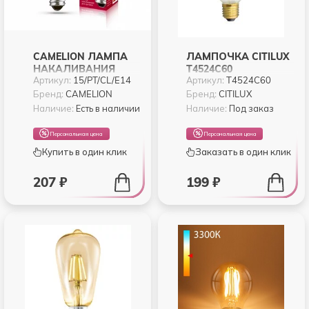
CAMELION ЛАМПА
ЛАМПОЧКА CITILUX
НАКАЛИВАНИЯ
T4524C60
Артикул:
15/PT/CL/E14
Артикул:
T4524C60
ДЛЯ ДУХОВОК
(+300°) E14 15W 220V
Бренд:
CAMELION
Бренд:
CITILUX
ПРОЗРАЧНАЯ 15 PT
Наличие:
Есть в наличии
Наличие:
Под заказ
CL E14
Персональная цена
Персональная цена
Купить в один клик
Заказать в один клик
207 ₽
199 ₽