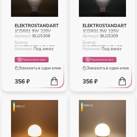
ELEKTROSTANDART
ELEKTROSTANDART
JCDR01 9W 220V
JCDR01 9W 220V
Артикул:
BLG5308
Артикул:
BLG5309
4200K (BLG5308)
6500K (BLG5309)
Бренд:
Бренд:
ELEKTROSTANDART
ELEKTROSTANDART
Наличие:
Под заказ
Наличие:
Под заказ
Персональная цена
Персональная цена
Заказать в один клик
Заказать в один клик
356 ₽
356 ₽