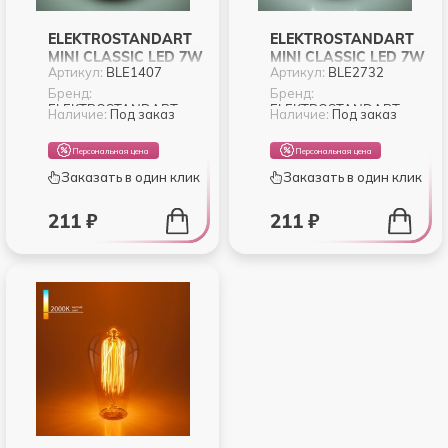
ELEKTROSTANDART
ELEKTROSTANDART
MINI CLASSIC LED 7W
MINI CLASSIC LED 7W
Артикул:
BLE1407
Артикул:
BLE2732
6500K E14 МАТОВОЕ
6500K E27 МАТОВОЕ
СТЕКЛО (BLE1407)
СТЕКЛО (BLE2732)
Бренд:
Бренд:
ELEKTROSTANDART
ELEKTROSTANDART
Наличие:
Под заказ
Наличие:
Под заказ
Персональная цена
Персональная цена
Заказать в один клик
Заказать в один клик
211 ₽
211 ₽