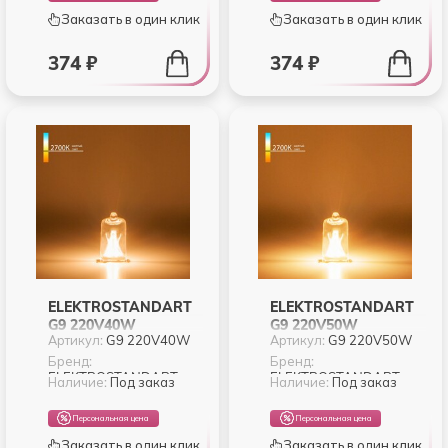
Заказать в один клик
Заказать в один клик
374 ₽
374 ₽
ELEKTROSTANDART
ELEKTROSTANDART
G9 220V40W
G9 220V50W
Артикул:
G9 220V40W
Артикул:
G9 220V50W
Бренд:
Бренд:
ELEKTROSTANDART
ELEKTROSTANDART
Наличие:
Под заказ
Наличие:
Под заказ
Персональная цена
Персональная цена
Заказать в один клик
Заказать в один клик