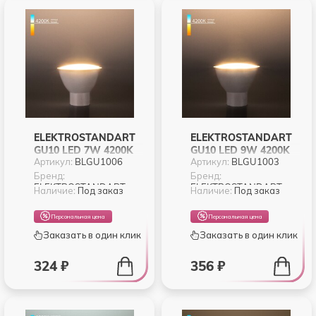
ELEKTROSTANDART
ELEKTROSTANDART
GU10 LED 7W 4200K
GU10 LED 9W 4200K
Артикул:
BLGU1006
Артикул:
BLGU1003
(BLGU1006)
(BLGU1003)
Бренд:
Бренд:
ELEKTROSTANDART
ELEKTROSTANDART
Наличие:
Под заказ
Наличие:
Под заказ
Персональная цена
Персональная цена
Заказать в один клик
Заказать в один клик
324 ₽
356 ₽