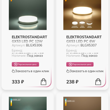
ELEKTROSTANDART
ELEKTROSTANDART
GX53 LED PC 12W
GX53 LED PC 6W
Артикул:
BLGX5306
Артикул:
BLGX5307
6500К (BLGX5306)
4200К (BLGX5307)
ТРИ РЕЖИМА
Бренд:
Бренд:
ELEKTROSTANDART
ELEKTROSTANDART
Наличие:
Под заказ
Наличие:
Под заказ
Персональная цена
Персональная цена
Заказать в один клик
Заказать в один клик
333 ₽
238 ₽