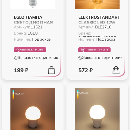
EGLO ЛАМПА
ELEKTROSTANDART
СВЕТОДИОДНАЯ
CLASSIC LED 12W
Артикул:
11521
Артикул:
BLE2710
ФИЛАМЕНТНАЯ
3300K E27 (A60
ST64, 4W (E27),
ТОНИРОВАННЫЙ)
Бренд:
EGLO
Бренд:
ELEKTROSTANDART
2200K, 220LM,
(BLE2710)
Наличие:
Под заказ
Наличие:
Под заказ
ЯНТАРЬ
Персональная цена
Персональная цена
Заказать в один клик
Заказать в один клик
199 ₽
572 ₽