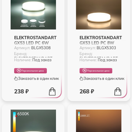
ELEKTROSTANDART
ELEKTROSTANDART
GX53 LED PC 6W
GX53 LED PC 8W
Артикул:
BLGX5308
Артикул:
BLGX5303
6500К (BLGX5308)
4200K (BLGX5303)
ТРИ РЕЖИМА
Бренд:
Бренд:
ELEKTROSTANDART
ELEKTROSTANDART
Наличие:
Под заказ
Наличие:
Под заказ
Персональная цена
Персональная цена
Заказать в один клик
Заказать в один клик
238 ₽
268 ₽