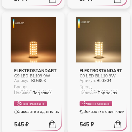
ELEKTROSTANDART
ELEKTROSTANDART
G9 LED BL109 9W
G9 LED BL110 9W
Артикул:
BLG903
Артикул:
BLG904
220V 3300K (BLG903)
220V 4200K (BLG904)
Бренд:
Бренд:
ELEKTROSTANDART
ELEKTROSTANDART
Наличие:
Под заказ
Наличие:
Под заказ
Персональная цена
Персональная цена
Заказать в один клик
Заказать в один клик
545 ₽
545 ₽