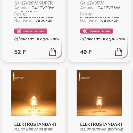
G4 12V20W SUPER
G4 12V35W
Артикул:
G4 12V20W
Артикул:
G4 12V35W
LIGHT
SUPER LIGHT
СВЕРХЪЯРКАЯ
Бренд:
Бренд:
ELEKTROSTANDART
ELEKTROSTANDART
Наличие:
Под заказ
Наличие:
Под заказ
Персональная цена
Персональная цена
Заказать в один клик
Заказать в один клик
52 ₽
49 ₽
ELEKTROSTANDART
ELEKTROSTANDART
G4 12V35W SUPER
G4 220V20W (BХ104)