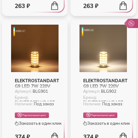
263 ₽
263 ₽
ELEKTROSTANDART
ELEKTROSTANDART
G9 LED 7W 220V
G9 LED 7W 220V
Артикул:
BLG901
Артикул:
BLG902
3300K (BLG901)
4200K (BLG902)
Бренд:
Бренд:
ELEKTROSTANDART
ELEKTROSTANDART
Наличие:
Под заказ
Наличие:
Под заказ
Персональная цена
Персональная цена
Заказать в один клик
Заказать в один клик
374 ₽
374 ₽