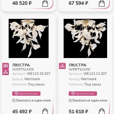
48 520 ₽
67 594 ₽
ЛЮСТРА
ЛЮСТРА
WERTMARK
WERTMARK
Артикул:
WE123.10.307
Артикул:
WE123.12.307
MIRANDA
MIRANDA
WE123.10.307
WE123.12.307
Бренд:
Wertmark
Бренд:
Wertmark
Наличие:
Под заказ
Наличие:
Под заказ
Персональная цена
Персональная цена
Заказать в один клик
Заказать в один клик
45 492 ₽
51 618 ₽