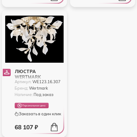
ЛЮСТРА
WERTMARK
Артикул:
WE123.16.307
MIRANDA
WE123.16.307
Бренд:
Wertmark
Наличие:
Под заказ
Персональная цена
Заказать в один клик
68 107 ₽