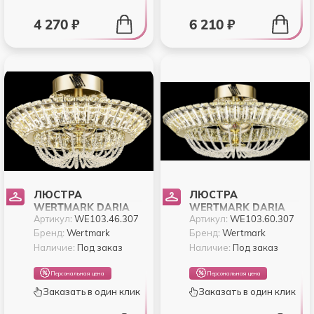
4 270 ₽
6 210 ₽
ЛЮСТРА
ЛЮСТРА
WERTMARK DARIA
WERTMARK DARIA
Артикул:
WE103.46.307
Артикул:
WE103.60.307
WE103.46.307
WE103.60.307
Бренд:
Wertmark
Бренд:
Wertmark
Наличие:
Под заказ
Наличие:
Под заказ
Персональная цена
Персональная цена
Заказать в один клик
Заказать в один клик