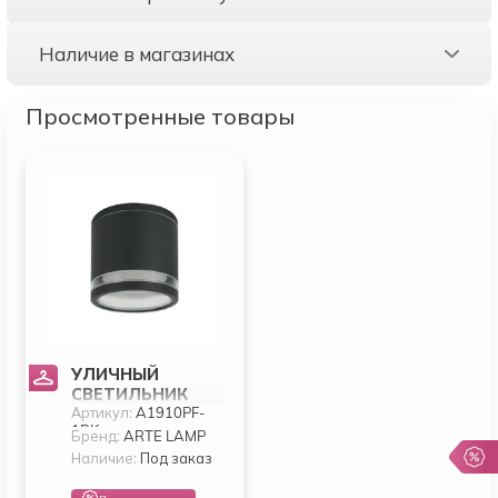
Наличие в магазинах
Просмотренные товары
УЛИЧНЫЙ
СВЕТИЛЬНИК
Артикул:
A1910PF-
ARTE LAMP NUNKI
1BK
A1910PF-1BK
Бренд:
ARTE LAMP
Наличие:
Под заказ