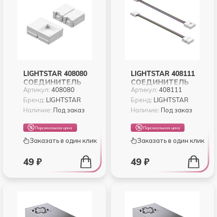
LIGHTSTAR 408080
LIGHTSTAR 408111
СОЕДИНИТЕЛЬ
СОЕДИНИТЕЛЬ
Артикул:
408080
Артикул:
408111
ЖЕСТКИЙ ДЛЯ
ГИБКИЙ КАБЕЛЬ
ЛЕНТЫ 12V 3528LED
ПИТАНИЯ ДЛЯ
Бренд:
LIGHTSTAR
Бренд:
LIGHTSTAR
40000Х-40001Х
ЛЕНТЫ 12V 5050LED
Наличие:
Под заказ
Наличие:
Под заказ
ЦВЕТНОЙ RGB
Персональная цена
Персональная цена
Заказать в один клик
Заказать в один клик
49 ₽
49 ₽