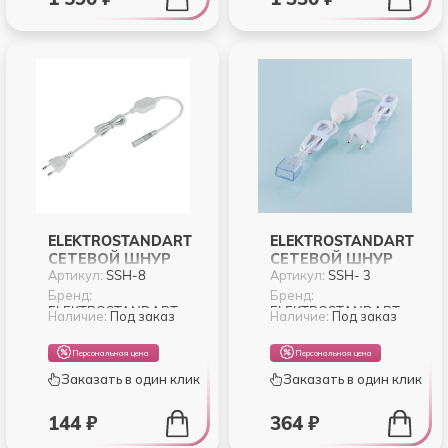
ELEKTROSTANDART
ELEKTROSTANDART
СЕТЕВОЙ ШНУР
СЕТЕВОЙ ШНУР
Артикул:
SSH-8
Артикул:
SSH- 3
ДЛЯ ЛЕНТЫ 220V
ДЛЯ ЛЕНТЫ
3528, 2835 НОВ (SSH-
PREMIUM LS 010 220V
Бренд:
Бренд:
ELEKTROSTANDART
ELEKTROSTANDART
8)
2835 60LED (SSH- 3)
Наличие:
Под заказ
Наличие:
Под заказ
Персональная цена
Персональная цена
Заказать в один клик
Заказать в один клик
144 ₽
364 ₽