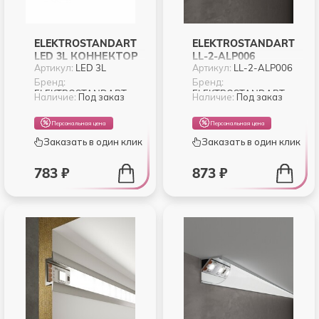
ELEKTROSTANDART
ELEKTROSTANDART
LED 3L КОННЕКТОР
LL-2-ALP006
Артикул:
LED 3L
Артикул:
LL-2-ALP006
ДЛЯ RGB ЛЕНТЫ L
НАКЛАДНОЙ
(5PKT)
АЛЮМИНИЕВЫЙ
Бренд:
Бренд:
ELEKTROSTANDART
ELEKTROSTANDART
ПРОФИЛЬ ДЛЯ LED
Наличие:
Под заказ
Наличие:
Под заказ
ЛЕНТЫ (ПОД
ЛЕНТУ ДО 11MM)
Персональная цена
Персональная цена
Заказать в один клик
Заказать в один клик
783 ₽
873 ₽