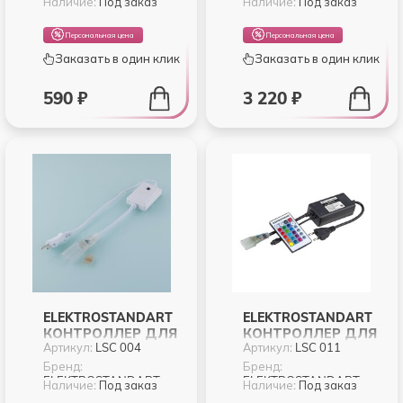
Наличие:
Под заказ
Наличие:
Под заказ
ЛЕНТЫ 5050 ГИБКИЙ
ГИБКИЙ
ОДНОСТОРОННИЙ
ОДНОСТОРОННИЙ
Персональная цена
Персональная цена
(10PKT)
Заказать в один клик
Заказать в один клик
590 ₽
3 220 ₽
ELEKTROSTANDART
ELEKTROSTANDART
КОНТРОЛЛЕР ДЛЯ
КОНТРОЛЛЕР ДЛЯ
Артикул:
LSC 004
Артикул:
LSC 011
НЕОНА LS001 220V
НЕОНА LS001 220V
5050 RGB (LSC 004)
5050 RGB (LSC 011)
Бренд:
Бренд:
ELEKTROSTANDART
ELEKTROSTANDART
Наличие:
Под заказ
Наличие:
Под заказ