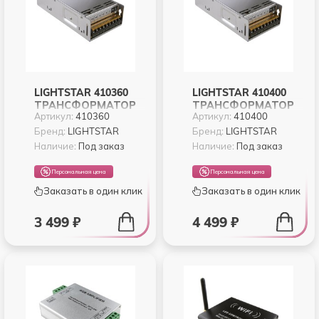
LIGHTSTAR 410360
LIGHTSTAR 410400
ТРАНСФОРМАТОР
ТРАНСФОРМАТОР
Артикул:
410360
Артикул:
410400
12V ДЛЯ
12V ДЛЯ
СВЕТОДИОДНОЙ
СВЕТОДИОДНОЙ
Бренд:
LIGHTSTAR
Бренд:
LIGHTSTAR
ЛЕНТЫ 360W
ЛЕНТЫ 400W
Наличие:
Под заказ
Наличие:
Под заказ
Персональная цена
Персональная цена
Заказать в один клик
Заказать в один клик
3 499 ₽
4 499 ₽