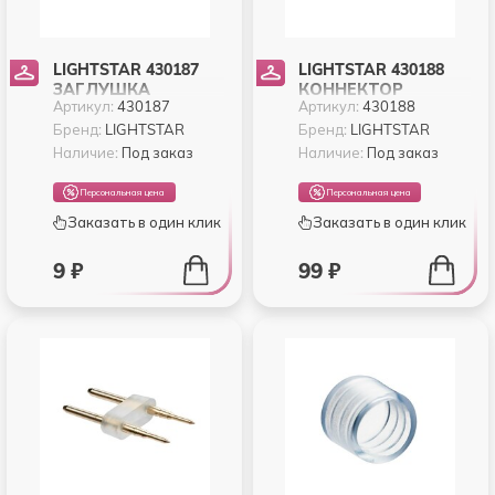
LIGHTSTAR 430187
LIGHTSTAR 430188
ЗАГЛУШКА
КОННЕКТОР
Артикул:
430187
Артикул:
430188
ИЗОЛИРУЮЩАЯ
NEOLED К
NEOLED ДЛЯ
НЕОНОВЫМ
Бренд:
LIGHTSTAR
Бренд:
LIGHTSTAR
НЕОНОВОЙ ЛЕНТЫ
ЛЕНТАМ СРЕДНИЙ
Наличие:
Под заказ
Наличие:
Под заказ
220V
220V
Персональная цена
Персональная цена
Заказать в один клик
Заказать в один клик
9 ₽
99 ₽