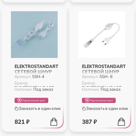
ELEKTROSTANDART
ELEKTROSTANDART
СЕТЕВОЙ ШНУР
СЕТЕВОЙ ШНУР
Артикул:
SSH-4
Артикул:
SSH- 6
ДЛЯ ЛЕНТЫ
ДЛЯ НЕОНА 220V
PREMIUM LS 011 220V
2835 КРУГЛОГО
Бренд:
Бренд:
ELEKTROSTANDART
ELEKTROSTANDART
2835 180LED (SSH-4)
16ММ (SSH- 6)
Наличие:
Под заказ
Наличие:
Под заказ
Персональная цена
Персональная цена
Заказать в один клик
Заказать в один клик
821 ₽
387 ₽