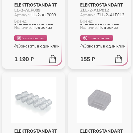
ELEKTROSTANDART
ELEKTROSTANDART
LL-2-ALP009
ZLL-2-ALP012
Артикул:
LL-2-ALP009
Артикул:
ZLL-2-ALP012
КВАДРАТНЫЙ
ЗАГЛУШКИ ДЛЯ
УГЛОВОЙ
ГИБКОГО АЛЮМ.
Бренд:
Бренд:
ELEKTROSTANDART
ELEKTROSTANDART
АЛЮМИНИЕВЫЙ
ПРОФИЛЯ ДЛЯ LED
Наличие:
Под заказ
Наличие:
Под заказ
ПРОФИЛЬ ДЛЯ LED
ЛЕНТЫ (10MM)
ЛЕНТЫ (ПОД
(КОМПЛ. 5 ПАР)
Персональная цена
Персональная цена
ЛЕНТУ ДО 10MM)
Заказать в один клик
Заказать в один клик
1 190 ₽
155 ₽
ELEKTROSTANDART
ELEKTROSTANDART