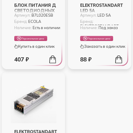
БЛОК ПИТАНИЯ Д
ELEKTROSTANDART
СВЕТОДИОДНЫХ
LED 5A
Артикул:
B7L020ESB
Артикул:
LED 5A
ЛЕНТ ECOLA
СОЕДИНИТЕЛЬ
B7L020ESB 20W IP67
ЭЛЕКТРИЧЕСКИЙ
Бренд:
ECOLA
Бренд:
ELEKTROSTANDART
220V-12V
КОННЕКТОР ДЛЯ
Наличие:
Есть в наличии
Наличие:
Под заказ
ЛЕНТЫ БЕГУЩАЯ
ВОЛНА ЖЕСТКИЙ
Персональная цена
Персональная цена
(5PKT)
Купить в один клик
Заказать в один клик
407 ₽
88 ₽
ELEKTROSTANDART