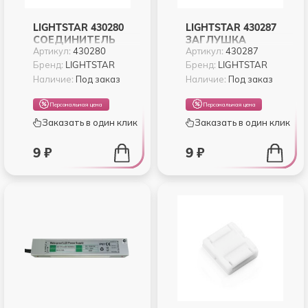
LIGHTSTAR 430280
LIGHTSTAR 430287
СОЕДИНИТЕЛЬ
ЗАГЛУШКА
Артикул:
430280
Артикул:
430287
NEOLED 2-
ИЗОЛИРУЮЩАЯ
ШТЫРЬКОВЫЙ
NEOLED ДЛЯ
Бренд:
LIGHTSTAR
Бренд:
LIGHTSTAR
ДЛЯ НЕОНОВОЙ
НЕОНОВОЙ ЛЕНТЫ
Наличие:
Под заказ
Наличие:
Под заказ
ЛЕНТЫ 220V
220V
Персональная цена
Персональная цена
Заказать в один клик
Заказать в один клик
9 ₽
9 ₽