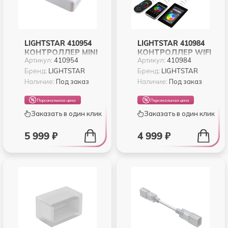
LIGHTSTAR 410954
LIGHTSTAR 410984
КОНТРОЛЛЕР MINI
КОНТРОЛЛЕР WIFI
Артикул:
410954
Артикул:
410984
WIFI LED RGB 12V
100 12V 24V MAX
24V MAX 4A*3CH
4A*3CH 36W
Бренд:
LIGHTSTAR
Бренд:
LIGHTSTAR
Наличие:
Под заказ
Наличие:
Под заказ
Персональная цена
Персональная цена
Заказать в один клик
Заказать в один клик
5 999 ₽
4 999 ₽