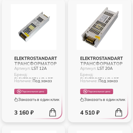
ELEKTROSTANDART
ELEKTROSTANDART
ТРАНСФОРМАТОР
ТРАНСФОРМАТОР
Артикул:
LST 12A
Артикул:
LST 20A
150W 12V IP00 LST
250W 12V IP00 LST
12A
20A
Бренд:
Бренд:
ELEKTROSTANDART
ELEKTROSTANDART
Наличие:
Под заказ
Наличие:
Под заказ
Персональная цена
Персональная цена
Заказать в один клик
Заказать в один клик
3 160 ₽
4 510 ₽