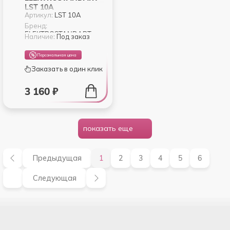
LST 10A
Артикул:
LST 10A
ТРАНСФОРМАТОР
150W 24V IP00 6,25A
Бренд:
ELEKTROSTANDART
Наличие:
Под заказ
Персональная цена
Заказать в один клик
3 160 ₽
показать еще
Предыдущая
1
2
3
4
5
6
Следующая