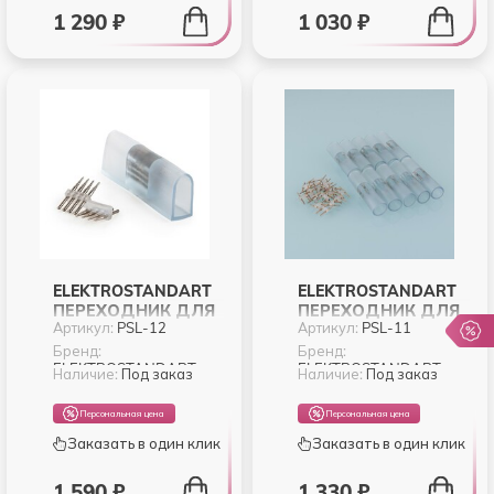
1 290 ₽
1 030 ₽
ELEKTROSTANDART
ELEKTROSTANDART
ПЕРЕХОДНИК ДЛЯ
ПЕРЕХОДНИК ДЛЯ
Артикул:
PSL-12
Артикул:
PSL-11
НЕОНА LS001 220V
НЕОНА LS003 220V
5050 RGB
2835 КРУГЛЫЙ
Бренд:
Бренд:
ELEKTROSTANDART
ELEKTROSTANDART
ОДНОСТОРОННИЙ
16ММ (10PKT) (PSL-
Наличие:
Под заказ
Наличие:
Под заказ
(10PKT) (PSL-12)
11)
Персональная цена
Персональная цена
Заказать в один клик
Заказать в один клик
1 590 ₽
1 330 ₽