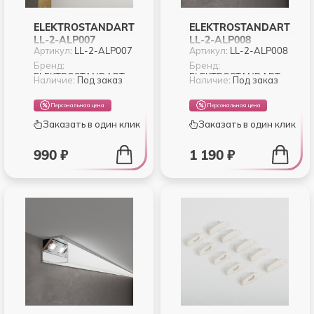
ELEKTROSTANDART
ELEKTROSTANDART
LL-2-ALP007
LL-2-ALP008
Артикул:
LL-2-ALP007
Артикул:
LL-2-ALP008
ВСТРАИВАЕМЫЙ
УГЛОВОЙ
АЛЮМИНИЕВЫЙ
АЛЮМИНИЕВЫЙ
Бренд:
Бренд:
ELEKTROSTANDART
ELEKTROSTANDART
ПРОФИЛЬ ДЛЯ LED
ПРОФИЛЬ ДЛЯ LED
Наличие:
Под заказ
Наличие:
Под заказ
ЛЕНТЫ (ПОД
ЛЕНТЫ (ПОД
ЛЕНТУ ДО 11MM)
ЛЕНТУ ДО 10MM)
Персональная цена
Персональная цена
Заказать в один клик
Заказать в один клик
990 ₽
1 190 ₽