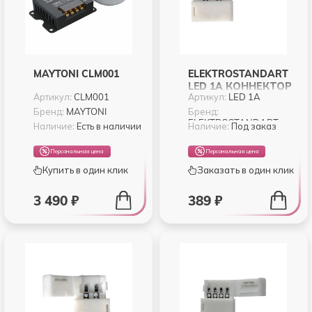
MAYTONI CLM001
ELEKTROSTANDART
LED 1A КОННЕКТОР
Артикул:
CLM001
Артикул:
LED 1A
ДЛЯ
ОДНОЦВЕТНОЙ
Бренд:
MAYTONI
Бренд:
ELEKTROSTANDART
СВЕТОДИОДНОЙ
Наличие:
Есть в наличии
Наличие:
Под заказ
ЛЕНТЫ 3528, 2835
ЖЕСТКИЙ (10PKT)
Персональная цена
Персональная цена
Купить в один клик
Заказать в один клик
3 490 ₽
389 ₽