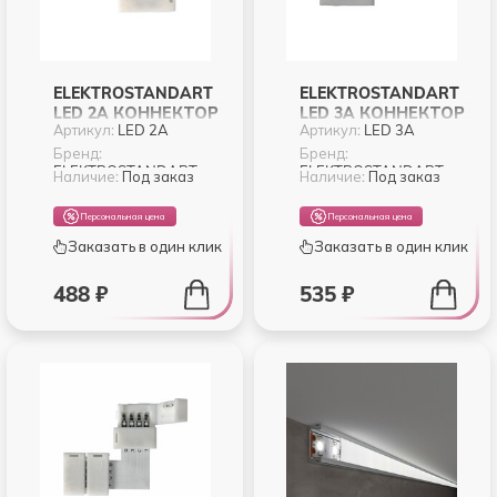
ELEKTROSTANDART
ELEKTROSTANDART
LED 2A КОННЕКТОР
LED 3A КОННЕКТОР
Артикул:
LED 2A
Артикул:
LED 3A
ДЛЯ
ДЛЯ RGB
ОДНОЦВЕТНОЙ
СВЕТОДИОДНОЙ
Бренд:
Бренд:
ELEKTROSTANDART
ELEKTROSTANDART
СВЕТОДИОДНОЙ
ЛЕНТЫ ЖЕСТКИЙ
Наличие:
Под заказ
Наличие:
Под заказ
ЛЕНТЫ 5050
(10PKT)
ЖЕСТКИЙ (10PKT)
Персональная цена
Персональная цена
Заказать в один клик
Заказать в один клик
488 ₽
535 ₽