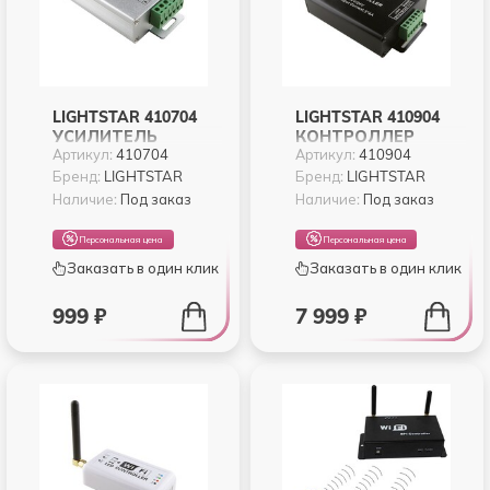
LIGHTSTAR 410704
LIGHTSTAR 410904
УСИЛИТЕЛЬ
КОНТРОЛЛЕР
Артикул:
410704
Артикул:
410904
СИГНАЛА LED RGB
MASTER WIFI + RC
12V 24V MAX 4A*3CH
LED RGB 12V 24V
Бренд:
LIGHTSTAR
Бренд:
LIGHTSTAR
MAX 4A*3CH
Наличие:
Под заказ
Наличие:
Под заказ
Персональная цена
Персональная цена
Заказать в один клик
Заказать в один клик
999 ₽
7 999 ₽