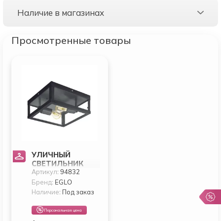
Наличие в магазинах
Просмотренные товары
УЛИЧНЫЙ
СВЕТИЛЬНИК
Артикул:
94832
EGLO ALAMONTE 1
94832
Бренд:
EGLO
Наличие:
Под заказ
Персональная цена