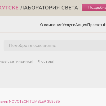
О компании
Услуги
Акция
Проекты
Подобрать освещение
чные светильники
|
люстры
|
ильник NOVOTECH TUMBLER 359535