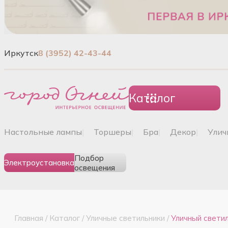
Иркутск
8 (3952) 42-43-44
Каталог
настольные лампы
|
торшеры
|
бра
|
декор
|
ули
Подбор
Электроустановка
освещения
Главная
/
Каталог
/
Уличные светильники
/
Уличный свет