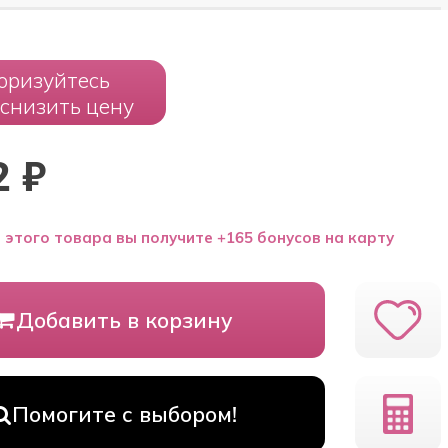
оризуйтесь
 снизить цену
2
₽
 этого товара вы получите +165 бонусов на карту
Добавить в корзину
Помогите с выбором!