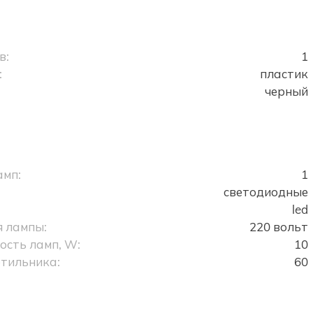
в:
1
:
пластик
черный
амп:
1
светодиодные
led
 лампы:
220 вольт
сть ламп, W:
10
тильника:
60