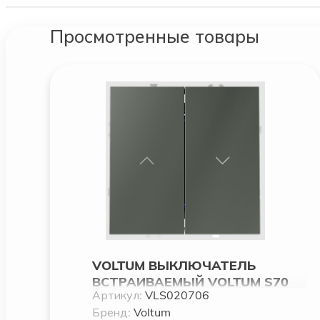
Просмотренные товары
VOLTUM ВЫКЛЮЧАТЕЛЬ
ВСТРАИВАЕМЫЙ VOLTUM S70
Артикул:
VLS020706
ДЛЯ ЖАЛЮЗИ 10А, (ТИТАН)
Бренд:
Voltum
VLS020706