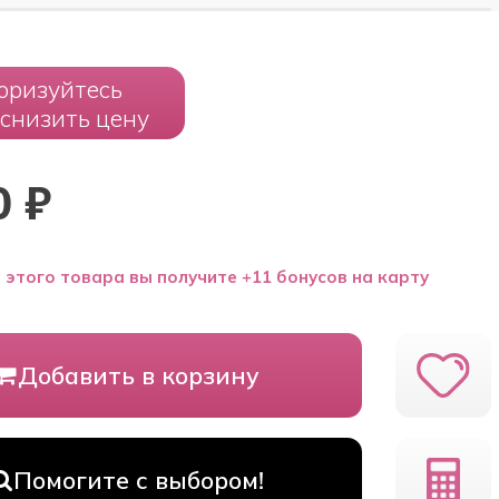
оризуйтесь
 снизить цену
0
₽
 этого товара вы получите +11 бонусов на карту
Добавить в корзину
Помогите с выбором!