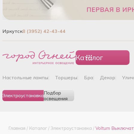
Иркутск
8 (3952) 42-43-44
Каталог
настольные лампы
|
торшеры
|
бра
|
декор
|
ули
Подбор
Электроустановка
освещения
Главная
/
Каталог
/
Электроустановка
/
Voltum Выключат