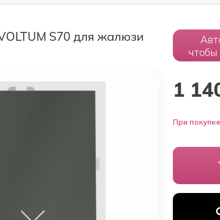
 VOLTUM S70 для жалюзи
Авт
чтобы
1 14
При покупке