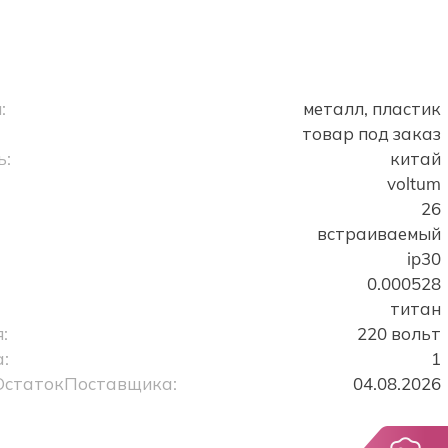
:
металл, пластик
товар под заказ
ь:
китай
voltum
26
встраиваемый
ip30
0.000528
титан
:
220 вольт
:
1
ОстатокПоставщика:
04.08.2026