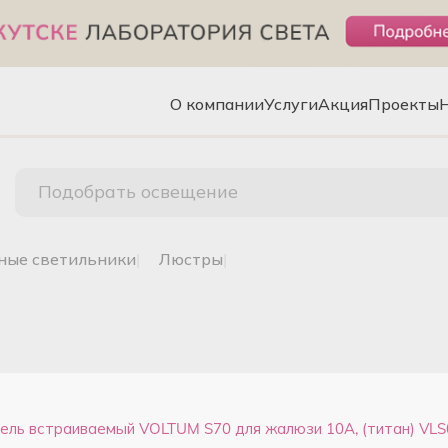
О компании
Услуги
Акция
Проекты
Подобрать освещение
чные светильники
|
люстры
|
ель встраиваемый VOLTUM S70 для жалюзи 10А, (титан) VL