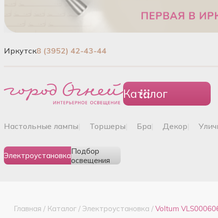
Иркутск
8 (3952) 42-43-44
Каталог
настольные лампы
|
торшеры
|
бра
|
декор
|
ули
Подбор
Электроустановка
освещения
Главная
/
Каталог
/
Электроустановка
/
Voltum VLS000606