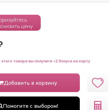
оризуйтесь
 снизить цену
₽
 этого товара вы получите +2 бонуса на карту
Добавить в корзину
Помогите с выбором!