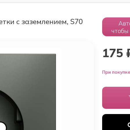
тки с заземлением, S70
Авт
чтобы
175
При покупке