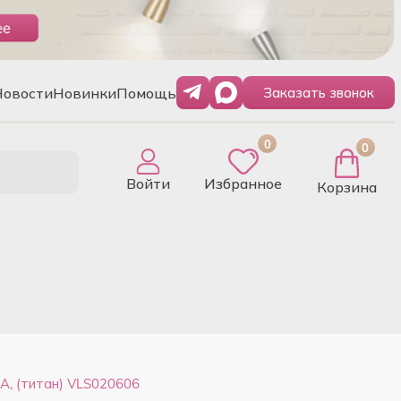
Новости
Новинки
Помощь
Заказать звонок
0
0
Войти
Избранное
Корзина
, (титан) VLS020606