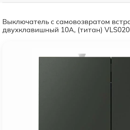
Выключатель с самовозвратом вст
двухклавишный 10А, (титан) VLS02