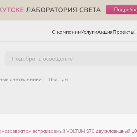
О компании
Услуги
Акция
Проекты
Подобрать освещение
чные светильники
|
люстры
|
амовозвратом встраиваемый VOLTUM S70 двухклавишный 10А