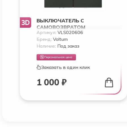
ВЫКЛЮЧАТЕЛЬ С
САМОВОЗВРАТОМ
Артикул:
VLS020606
ВСТРАИВАЕМЫЙ VOLTUM S70
Бренд:
Voltum
ДВУХКЛАВИШНЫЙ 10А,
Наличие:
Под заказ
(ТИТАН) VLS020606
Персональная цена
Заказать в один клик
1 000 ₽