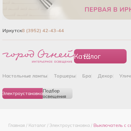
Иркутск
8 (3952) 42-43-44
Каталог
настольные лампы
|
торшеры
|
бра
|
декор
|
ули
Подбор
Электроустановка
освещения
Главная
/
Каталог
/
Электроустановка
/
Выключатель с с