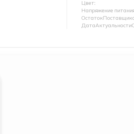
Цвет:
Напряжение питания
ОстатокПоставщика
ДатаАктуальности