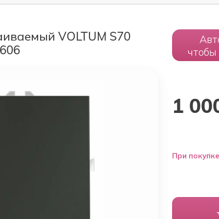
раиваемый VOLTUM S70
Авт
0606
чтобы
1 00
При покупке