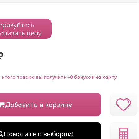
оризуйтесь
 снизить цену
₽
 этого товара вы получите +8 бонусов на карту
Добавить в корзину
Помогите с выбором!