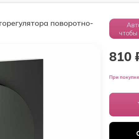
торегулятора поворотно-
Авт
чтобы
810
При покупке