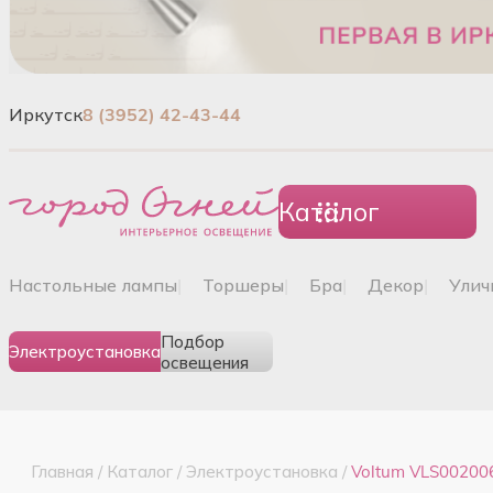
Иркутск
8 (3952) 42-43-44
Каталог
настольные лампы
|
торшеры
|
бра
|
декор
|
ули
Подбор
Электроустановка
освещения
Главная
/
Каталог
/
Электроустановка
/
Voltum VLS002006