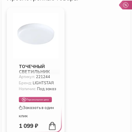
ТОЧЕЧНЫЙ
СВЕТИЛЬНИК
Артикул:
221244
LIGHTSTAR ZOCCO
221244
Бренд:
LIGHTSTAR
Наличие:
Под заказ
Персональная цена
Заказать в один
клик
1 099 ₽