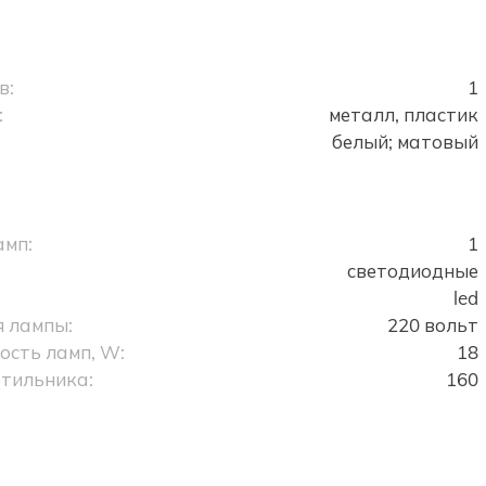
в:
1
:
металл, пластик
белый; матовый
амп:
1
светодиодные
led
 лампы:
220 вольт
сть ламп, W:
18
тильника:
160