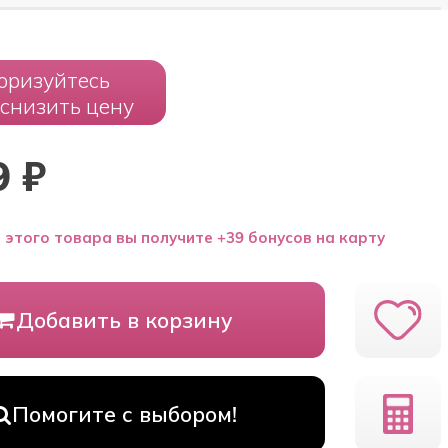
оризуйтесь
 снизить цену
9
₽
 этого товара вы получите +39 бонусов на карту
Добавить в корзину
Помогите с выбором!