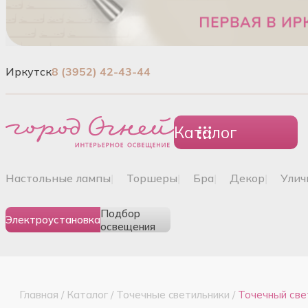
Иркутск
8 (3952) 42-43-44
Каталог
настольные лампы
|
торшеры
|
бра
|
декор
|
ули
Подбор
Электроустановка
освещения
Главная
/
Каталог
/
Точечные cветильники
/
Точечный све