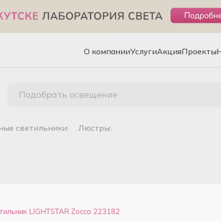
О компании
Услуги
Акция
Проекты
Подобрать освещение
чные светильники
|
люстры
|
тильник LIGHTSTAR Zocco 223182