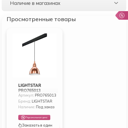
Наличие в магазинах
Просмотренные товары
LIGHTSTAR
PRO765013
Артикул:
PRO765013
СВЕТИЛЬНИК Д
1-ФАЗН ТРЕКА
Бренд:
LIGHTSTAR
LOFT 1Х40W E14
Наличие:
Под заказ
РОЗОВОЕ
ЗОЛОТО ЧЕРНЫЙ
Персональная цена
(765013+595007)
Заказать в один