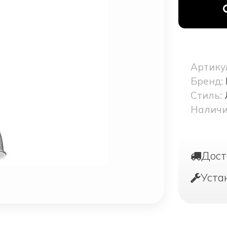
Артику
Бренд:
Стиль:
Наличи
Дост
Уста