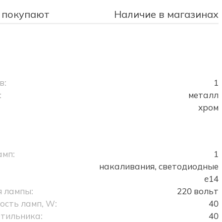
 покупают
Наличие в магазинах
в:
1
:
металл
хром
амп:
1
накаливания, светодиодные
e14
 лампы:
220 вольт
сть ламп, W:
40
тильника:
40