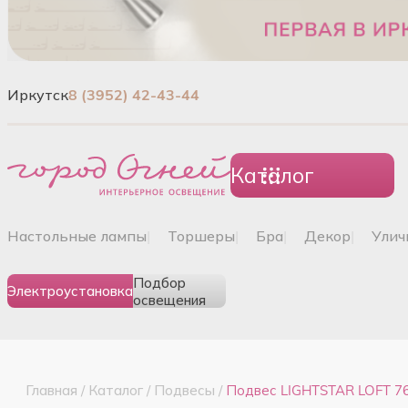
Иркутск
8 (3952) 42-43-44
Каталог
настольные лампы
|
торшеры
|
бра
|
декор
|
ули
Подбор
Электроустановка
освещения
Главная
/
Каталог
/
Подвесы
/
Подвес LIGHTSTAR LOFT 7