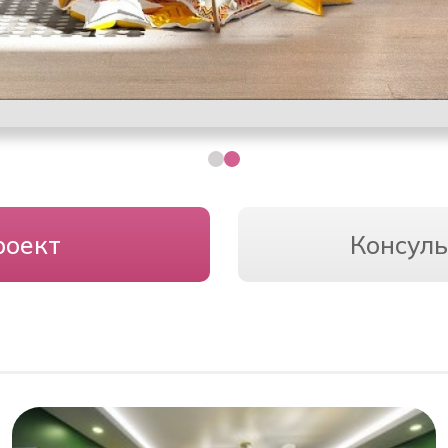
роект
Консуль