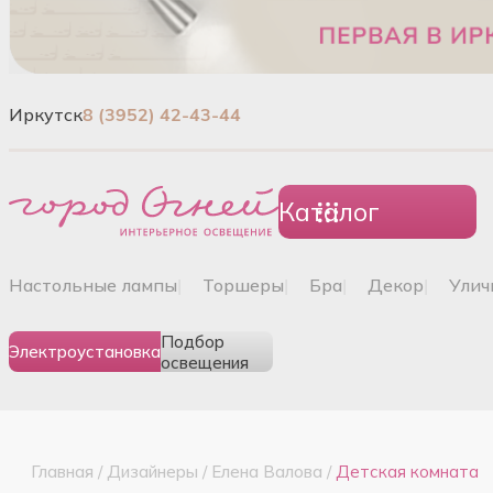
Иркутск
8 (3952) 42-43-44
Каталог
настольные лампы
|
торшеры
|
бра
|
декор
|
ули
Подбор
Электроустановка
освещения
Главная
/
Дизайнеры
/
Елена Валова
/
Детская комната