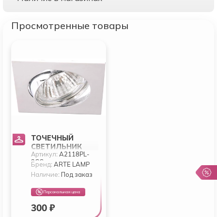
Просмотренные товары
ТОЧЕЧНЫЙ
СВЕТИЛЬНИК
Артикул:
A2118PL-
ARTE
3CC
QUADRATISCH
Бренд:
ARTE LAMP
A2118PL-3CC
Наличие:
Под заказ
Персональная цена
300 ₽