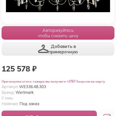
Авторизуйтесь
чтобы снизить цену
Добавить в
примерочную
125 578
₽
При покупке этого товара вы получите +3767 бонусов на карту
Артикул:
WE336.48.303
Бренд:
Wertmark
Стиль:
Наличие:
Под заказ