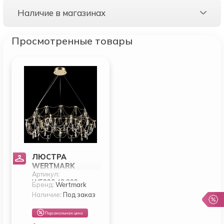
Наличие в магазинах
Просмотренные товары
ЛЮСТРА
WERTMARK
Артикул:
FELICIA
WE336.48.303
WE336.48.303
Бренд:
Wertmark
Наличие:
Под заказ
Персональная цена