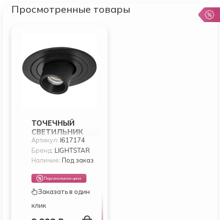
Просмотренные товары
ТОЧЕЧНЫЙ
СВЕТИЛЬНИК
Артикул:
I617174
LIGHTSTAR INTERO
TUBO I617174
Бренд:
LIGHTSTAR
Наличие:
Под заказ
Персональная цена
Заказать в один
клик