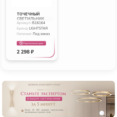
ТОЧЕЧНЫЙ
СВЕТИЛЬНИК
Артикул:
I516164
LIGHTSTAR INTERO
TUBO I516164
Бренд:
LIGHTSTAR
Наличие:
Под заказ
Персональная цена
2 298 ₽