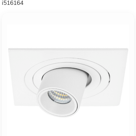
i516164