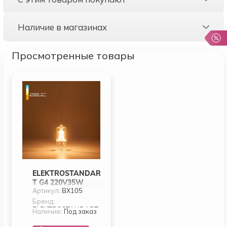
Наличие в магазинах
Просмотренные товары
ELEKTROSTANDAR
T G4 220V35W
Артикул:
BХ105
(BХ105)
Бренд:
ELEKTROSTANDART
Наличие:
Под заказ