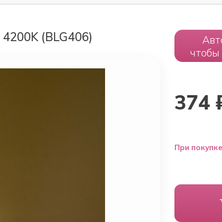
4200K (BLG406)
Авт
чтобы
374
При покупке