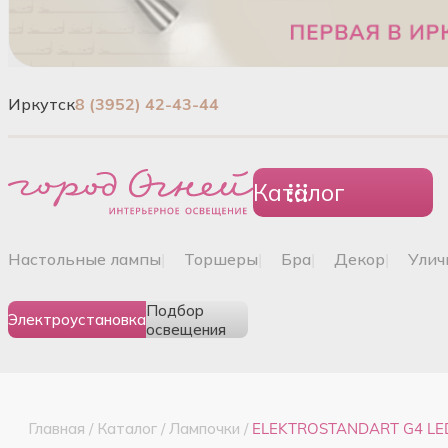
Иркутск
8 (3952) 42-43-44
Каталог
настольные лампы
|
торшеры
|
бра
|
декор
|
ули
Подбор
Электроустановка
освещения
Главная
/
Каталог
/
Лампочки
/
ELEKTROSTANDART G4 LED