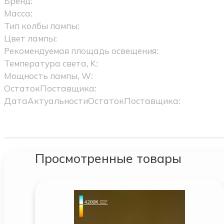
Бренд:
Масса:
Тип колбы лампы:
Цвет лампы:
Рекомендуемая площадь освещения:
Температура света, K:
Мощность лампы, W:
ОстатокПоставщика:
ДатаАктуальностиОстатокПоставщика:
Просмотренные товары