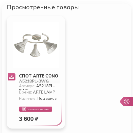
Просмотренные товары
СПОТ ARTE CONO
A5218PL-3WG
Артикул:
A5218PL-
3WG
Бренд:
ARTE LAMP
Наличие:
Под заказ
Персональная цена
3 600 ₽