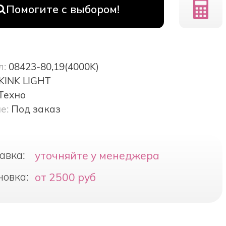
Помогите с выбором!
л:
08423-80,19(4000K)
KINK LIGHT
Техно
е:
Под заказ
авка:
уточняйте у менеджера
новка:
от 2500 руб