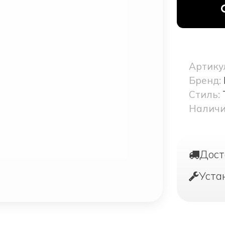
Артику
Бренд:
Стиль:
Наличи
Дост
Уста