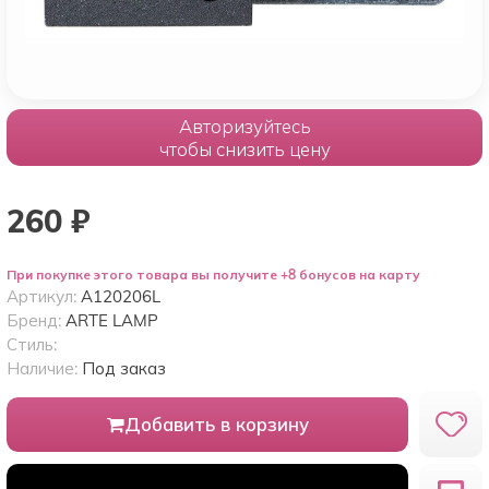
Авторизуйтесь
чтобы снизить цену
260
₽
При покупке этого товара вы получите +8 бонусов на карту
Артикул:
A120206L
Бренд:
ARTE LAMP
Стиль:
Наличие:
Под заказ
Добавить в корзину