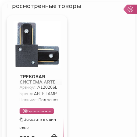
Просмотренные товары
ТРЕКОВАЯ
СИСТЕМА ARTE
Артикул:
A120206L
LAMP TRACK
ACCESSORIES
Бренд:
ARTE LAMP
A120206L
Наличие:
Под заказ
Персональная цена
Заказать в один
клик