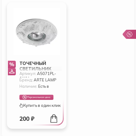
ТОЧЕЧНЫЙ
СВЕТИЛЬНИК
Артикул:
A5071PL-
ARTE CRATERE
1WH
A5071PL-1WH
Бренд:
ARTE LAMP
Наличие:
Есть в
наличии
Персональная цена
Купить в один клик
200 ₽