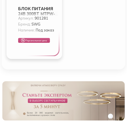
БЛОК ПИТАНИЯ
24В 300ВТ MTPW-
Артикул:
901281
300-24
Бренд:
SWG
Наличие:
Под заказ
Персональная цена