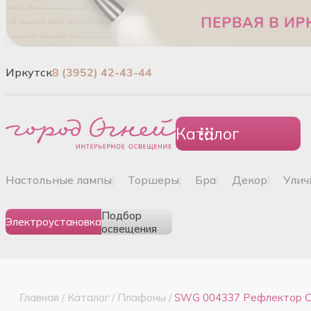
Иркутск
8 (3952) 42-43-44
Каталог
настольные лампы
|
торшеры
|
бра
|
декор
|
ули
Подбор
Электроустановка
освещения
Главная
/
Каталог
/
Плафоны
/
SWG 004337 Рефлектор C