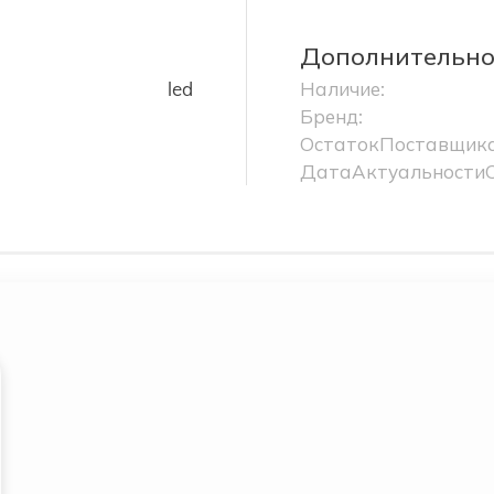
Дополнительн
led
Наличие:
Бренд:
ОстатокПоставщика
ДатаАктуальности