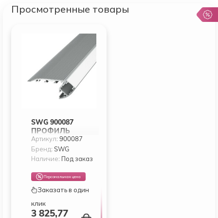
Просмотренные товары
SWG 900087
ПРОФИЛЬ
Артикул:
900087
АЛЮМИНИЕВЫЙ
SWG ARC-
Бренд:
SWG
2744STEP
Наличие:
Под заказ
Персональная цена
Заказать в один
клик
3 825,77