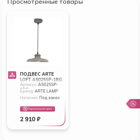
Просмотренные товары
ПОДВЕС ARTE
LOFT A5025SP-1BG
Артикул:
A5025SP-
1BG
Бренд:
ARTE LAMP
Наличие:
Под заказ
Персональная цена
2 910 ₽