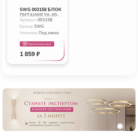
SWG 003158 БЛОК
ПИТАНИЯ YA-60-
Артикул:
003158
24
Бренд:
SWG
Наличие:
Под заказ
Персональная цена
1 859 ₽