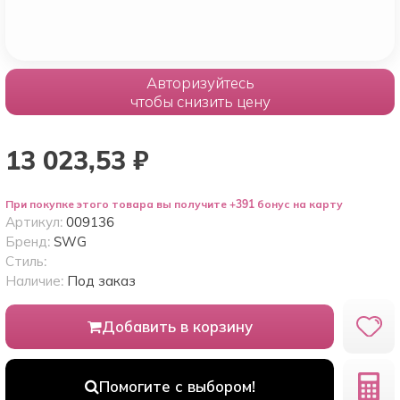
Авторизуйтесь
чтобы снизить цену
13 023,53
₽
При покупке этого товара вы получите +391 бонус на карту
Артикул:
009136
Бренд:
SWG
Стиль:
Наличие:
Под заказ
Добавить в корзину
Помогите с выбором!