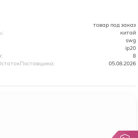
о
товар под заказ
ь:
китай
swg
ip20
:
8
ОстатокПоставщика:
05.08.2026