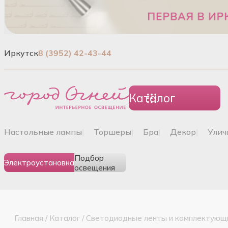
Иркутск
8 (3952) 42-43-44
Каталог
настольные лампы
|
торшеры
|
бра
|
декор
|
ули
Подбор
Электроустановка
освещения
Главная
/
Каталог
/
Светодиодные ленты и комплектующ