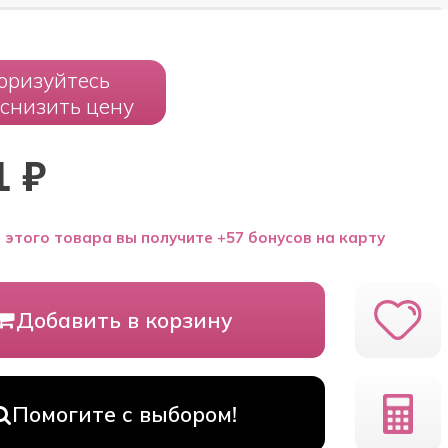
оризуйтесь
 снизить цену
1
₽
 этого товара вы получите +57 бонусов на карту
Добавить в корзину
Помогите с выбором!