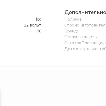
Дополнительн
led
Наличие:
12 вольт
Страна изготовител
60
Бренд:
Степень защиты:
ОстатокПоставщика
ДатаАктуальности