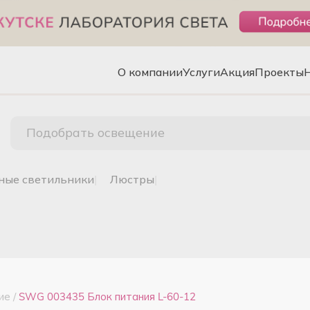
О компании
Услуги
Акция
Проекты
Подобрать освещение
чные светильники
|
люстры
|
ие
/
SWG 003435 Блок питания L-60-12