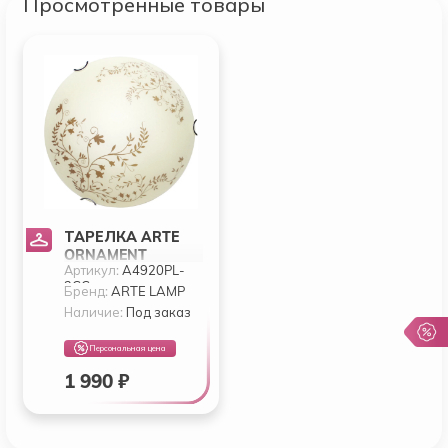
Просмотренные товары
ТАРЕЛКА ARTE
ORNAMENT
Артикул:
A4920PL-
A4920PL-3CC
3CC
Бренд:
ARTE LAMP
Наличие:
Под заказ
Персональная цена
1 990 ₽