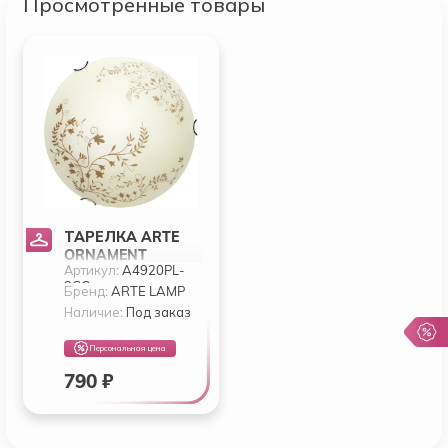
Просмотренные товары
ТАРЕЛКА ARTE
ORNAMENT
Артикул:
A4920PL-
A4920PL-2CC
2CC
Бренд:
ARTE LAMP
Наличие:
Под заказ
Персональная цена
790 ₽