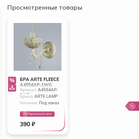
Просмотренные товары
БРА ARTE FLEECE
A4554AP-1WG
Артикул:
A4554AP-
1WG
Бренд:
ARTE LAMP
Наличие:
Под заказ
Персональная цена
390 ₽