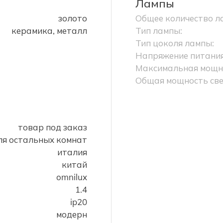
Лампы
золото
Общее количество л
керамика, металл
Тип лампы:
Тип цоколя лампы:
Напряжение питания
Максимальная мощно
Общая мощность све
товар под заказ
ля остальных комнат
италия
китай
omnilux
1.4
ip20
модерн