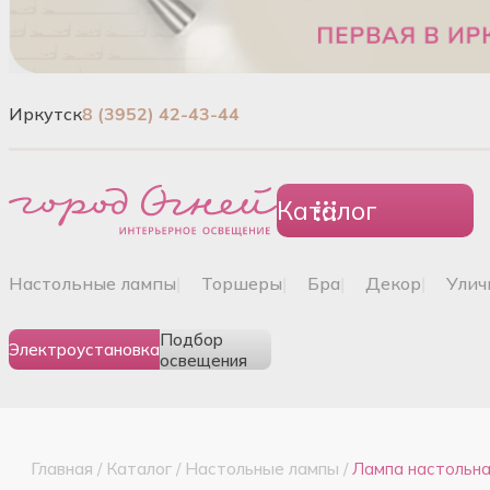
Иркутск
8 (3952) 42-43-44
Каталог
настольные лампы
|
торшеры
|
бра
|
декор
|
ули
Подбор
Электроустановка
освещения
Главная
/
Каталог
/
Настольные лампы
/
Лампа настольн