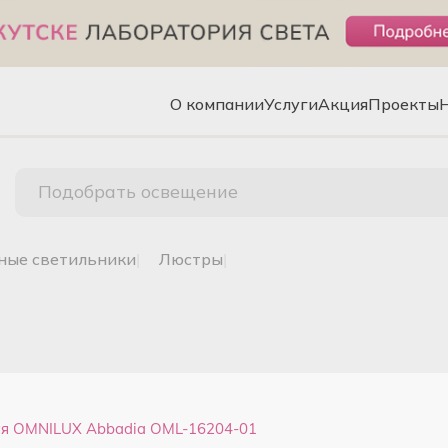
О компании
Услуги
Акция
Проекты
Подобрать освещение
чные светильники
|
люстры
|
ая OMNILUX Abbadia OML-16204-01