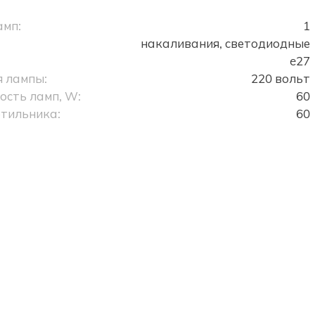
амп:
1
накаливания, светодиодные
e27
 лампы:
220 вольт
сть ламп, W:
60
тильника:
60