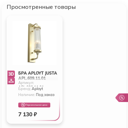
Просмотренные товары
БРА APLOYT JUSTA
APL.609.11.01
Артикул:
APL.609.11.01
Бренд:
Aployt
Наличие:
Под заказ
Персональная цена
7 130 ₽