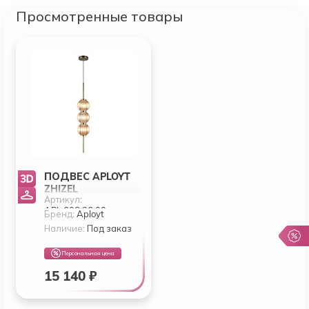
Просмотренные товары
ПОДВЕС APLOYT
ZHIZEL
Артикул:
APL.608.26.03
APL.608.26.03
Бренд:
Aployt
Наличие:
Под заказ
Персональная цена
15 140 ₽