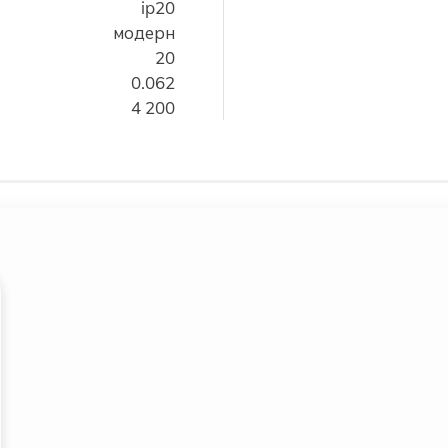
ip20
модерн
20
0.062
4 200