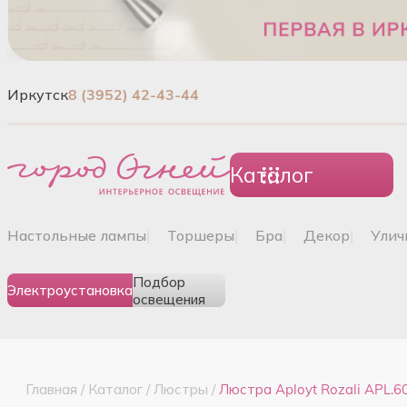
Иркутск
8 (3952) 42-43-44
Каталог
настольные лампы
|
торшеры
|
бра
|
декор
|
ули
Подбор
Электроустановка
освещения
Главная
/
Каталог
/
Люстры
/
Люстра Aployt Rozali APL.60