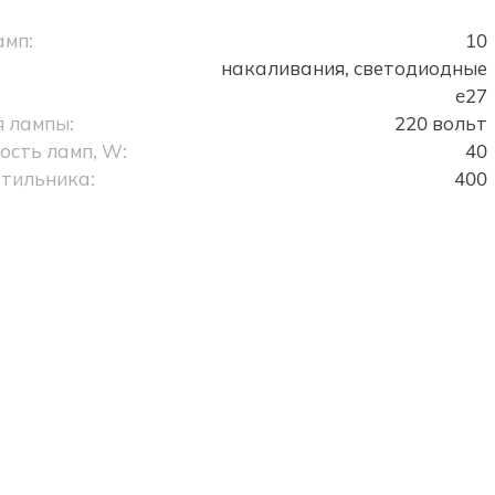
амп:
10
накаливания, светодиодные
e27
 лампы:
220 вольт
сть ламп, W:
40
тильника:
400