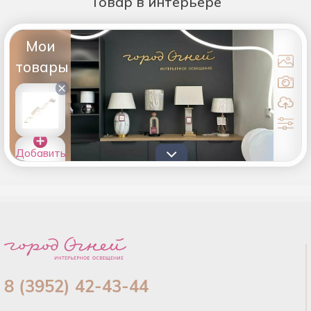
Товар
в интерьере
Мои
товары
×
Добавить
товары в
список
8 (3952) 42-43-44