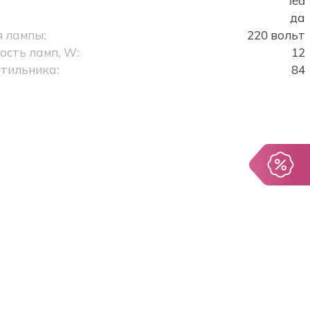
led
да
 лампы:
220 вольт
сть ламп, W:
12
тильника:
84