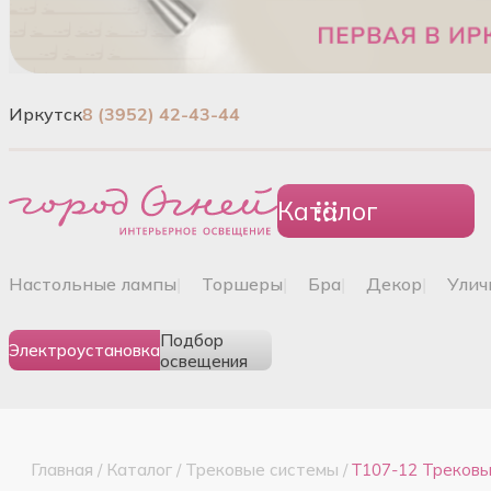
Иркутск
8 (3952) 42-43-44
Каталог
настольные лампы
|
торшеры
|
бра
|
декор
|
ули
Подбор
Электроустановка
освещения
Главная
/
Каталог
/
Трековые системы
/
T107-12 Трековый