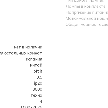
Тип цоколя лампы:
Лампы в комплекте:
Напряжение питания
Максимальная мощно
Общая мощность све
нет в наличии
ля остальных комнат
испания
китай
loft it
0.5
ip20
3000
техно
4
0.00077625