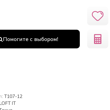
Помогите с выбором!
л:
T107-12
LOFT IT
Техно