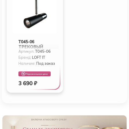
T045-06
ТРЕКОВЫЙ
Артикул:
T045-06
СВЕТИЛЬНИК
LOFT IT TECH
Бренд:
LOFT IT
Наличие:
Под заказ
Персональная цена
3 690 ₽