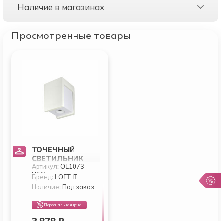
Наличие в магазинах
Просмотренные товары
ТОЧЕЧНЫЙ
СВЕТИЛЬНИК
Артикул:
OL1073-
LOFT IT ARCHITECT
WW
OL1073-WW
Бренд:
LOFT IT
Наличие:
Под заказ
Персональная цена