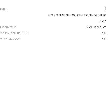
амп:
1
накаливания, светодиодные
e27
 лампы:
220 вольт
сть ламп, W:
40
тильника:
40