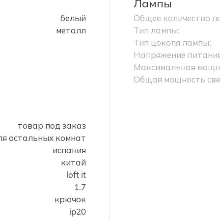
Лампы
белый
Общее количество л
металл
Тип лампы:
Тип цоколя лампы:
Напряжение питания
Максимальная мощно
Общая мощность све
товар под заказ
для остальных комнат
испания
китай
loft it
1.7
крючок
ip20