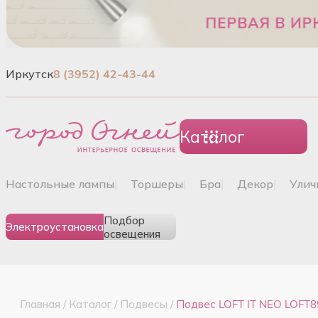
Иркутск
8 (3952) 42-43-44
Каталог
настольные лампы
|
торшеры
|
бра
|
декор
|
ули
Подбор
Электроустановка
освещения
Главная
/
Каталог
/
Подвесы
/
Подвес LOFT IT NEO LOFT8