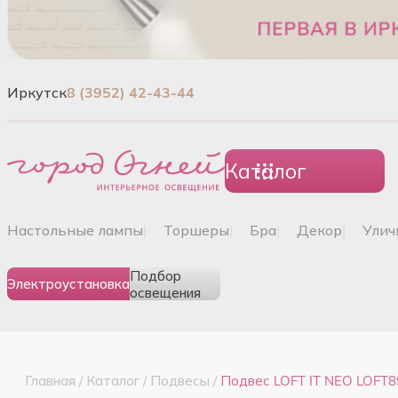
Иркутск
8 (3952) 42-43-44
Каталог
настольные лампы
|
торшеры
|
бра
|
декор
|
ули
Подбор
Электроустановка
освещения
Главная
/
Каталог
/
Подвесы
/
Подвес LOFT IT NEO LOFT8