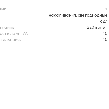
амп:
1
накаливания, светодиодные
e27
 лампы:
220 вольт
сть ламп, W:
40
тильника:
40