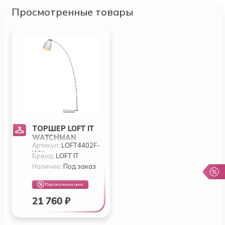
Просмотренные товары
ТОРШЕР LOFT IT
WATCHMAN
Артикул:
LOFT4402F-
LOFT4402F-WH
WH
Бренд:
LOFT IT
Наличие:
Под заказ
Персональная цена
21 760 ₽