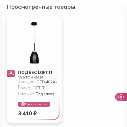
Просмотренные товары
ПОДВЕС LOFT IT
WATCHMAN
Артикул:
LOFT4402A-
LOFT4402A-BL
BL
Бренд:
LOFT IT
Наличие:
Под заказ
Персональная цена
3 410 ₽