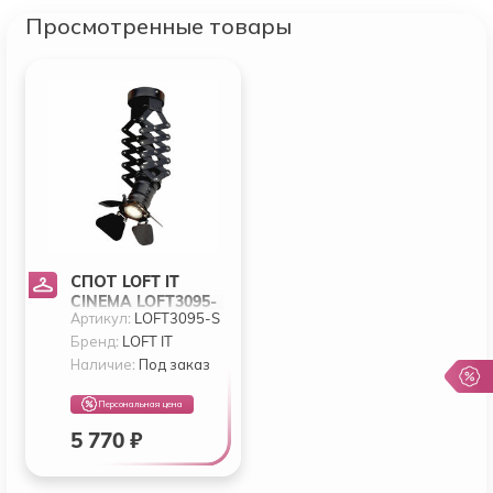
Просмотренные товары
СПОТ LOFT IT
CINEMA LOFT3095-
Артикул:
LOFT3095-S
S
Бренд:
LOFT IT
Наличие:
Под заказ
Персональная цена
5 770 ₽