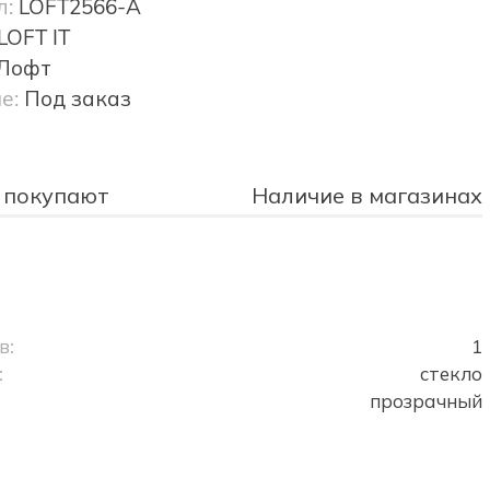
л:
LOFT2566-A
LOFT IT
Лофт
е:
Под заказ
 покупают
Наличие в магазинах
в:
1
:
стекло
прозрачный