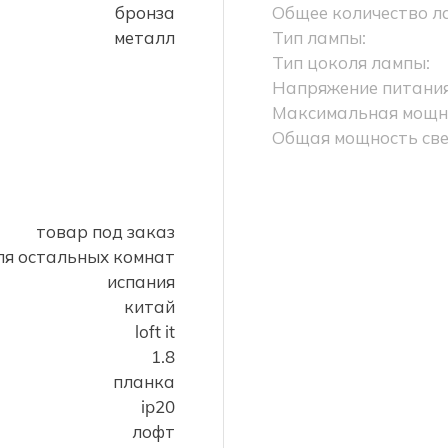
бронза
Общее количество л
металл
Тип лампы:
Тип цоколя лампы:
Напряжение питания
Максимальная мощно
Общая мощность све
товар под заказ
для остальных комнат
испания
китай
loft it
1.8
планка
ip20
лофт