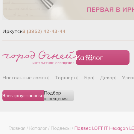
Иркутск
8 (3952) 42-43-44
Каталог
настольные лампы
|
торшеры
|
бра
|
декор
|
ули
Подбор
Электроустановка
освещения
Главная
/
Каталог
/
Подвесы
/
Подвес LOFT IT Hexagon L