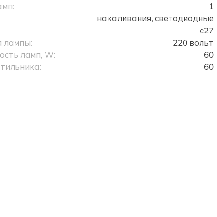
амп:
1
накаливания, светодиодные
e27
 лампы:
220 вольт
сть ламп, W:
60
тильника:
60